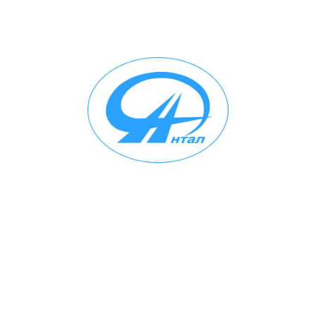
Переходы прямоугольного сечения
Заглушки прямоугольные с шинорейкой
Заглушки прямоугольные без рейки
Заглушки прямоугольные с сеткой
Врезки прямоугольные прямые
Врезки прямые в круглую трубу
Вставки гибкие прямоугольные
Канальные воздушные фильтры
ФВ - фильтры для круглых воздуховодов
ФВК - фильтры карманные для круглых
воздуховодов